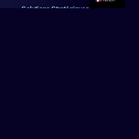
Solutions Stratégiques Pour Les
Entreprises En Croissance
Nous traitons chaque projet comme s'il était le
nôtre. Notre processus est conçu pour transformer
vos idées en solutions digitales efficaces, sans
complications et avec une communication étroite.
1
Première Réunion
Une session gratuite pour analyser votre